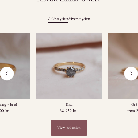
Guldsmycken
Silversmycken
ring - bred
Disa
Grå 
00 kr
egular
38 950 kr
Regular
from 
rice
Price
View collection