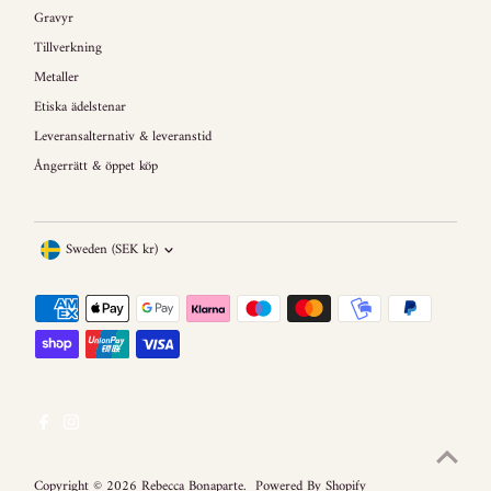
Gravyr
Tillverkning
Metaller
Etiska ädelstenar
Leveransalternativ & leveranstid
Ångerrätt & öppet köp
Currency
Sweden (SEK kr)
Copyright © 2026
Rebecca Bonaparte
.
Powered By Shopify