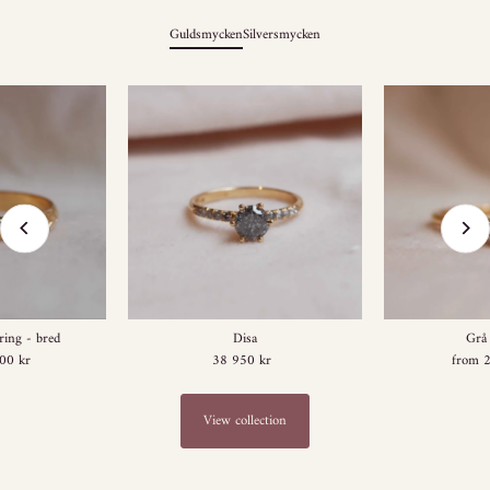
Guldsmycken
Silversmycken
ring - bred
Disa
Grå 
00 kr
egular
38 950 kr
Regular
from 
rice
Price
View collection