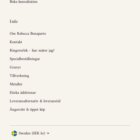
Boka konsultation
Info
Om Rebecca Bonaparte
Kontakt
Ringstorlek - hur mäter jag?
Specialbeställningar
Gravyr
Tillverkning
Metaller
Etiska ädelstenar
Leveransalternativ & leveranstid
Ångerrätt & öppet köp
Currency
Sweden (SEK kr)